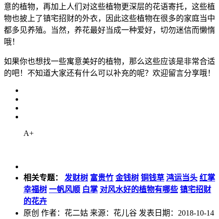
意的植物，再加上人们对这些植物更深层的花语寄托，这些植
物也披上了镇宅招财的外衣，因此这些植物在很多的家庭当中
都多见养殖。当然，养花最好当成一种爱好，切勿迷信而懒惰
哦！
如果你也想找一些寓意美好的植物，那么这些应该是非常合适
的吧！不知道大家还有什么可以补充的呢？欢迎留言分享哦！
A+
相关专题：
发财树
富贵竹
金钱树
铜钱草
鸿运当头
红掌
幸福树
一帆风顺
白掌
对风水好的植物有哪些
镇宅招财
的花卉
原创
作者：花二姑 来源：花儿谷 发表日期：2018-10-14