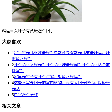
鸿运当头叶子有黄斑怎么回事
大家喜欢
1
富贵竹养几根才最好？单数还是双数养几支最旺运、旺
财风水好？
2
什么花香又好养？什么花香味最好闻？什么花香适合放
卧室？
3
家里养竹子有什么讲究，对风水好吗？
4
这些不需要阳光的室内植物，没有太阳光照也可以轻松
养活
5
白掌怎么分株
相关文章