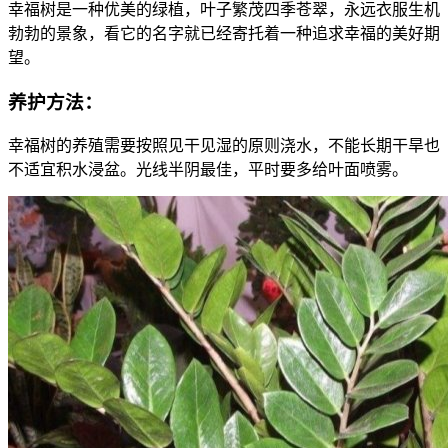
幸福树是一种优美的绿植，叶子繁茂四季苍翠，永远衣服生机
勃勃的景象，看它的名字就已经寄托着一种追求幸福的美好期
望。
养护方法：
幸福树的养殖需要按照见干见湿的原则浇水，不能长期干旱也
不适宜积水浸盆。光线半阴最佳，平时要多给叶面喷雾。