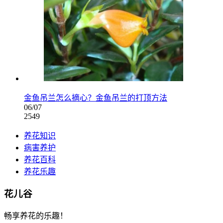
金鱼吊兰怎么摘心？金鱼吊兰的打顶方法
06/07
2549
养花知识
病害养护
养花百科
养花乐趣
花儿谷
畅享养花的乐趣！