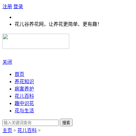
注册
登录
花儿谷养花网，让养花更简单、更有趣！
关闭
首页
养花知识
病害养护
花儿百科
趣中识花
花与生活
搜索
主页
>
花儿百科
>