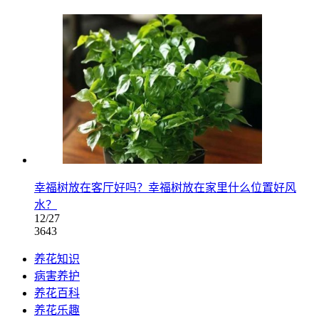
幸福树放在客厅好吗？幸福树放在家里什么位置好风
水？
12/27
3643
养花知识
病害养护
养花百科
养花乐趣