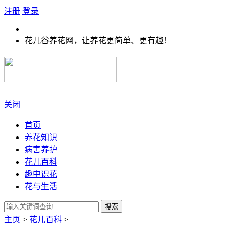
注册
登录
花儿谷养花网，让养花更简单、更有趣！
关闭
首页
养花知识
病害养护
花儿百科
趣中识花
花与生活
搜索
主页
>
花儿百科
>