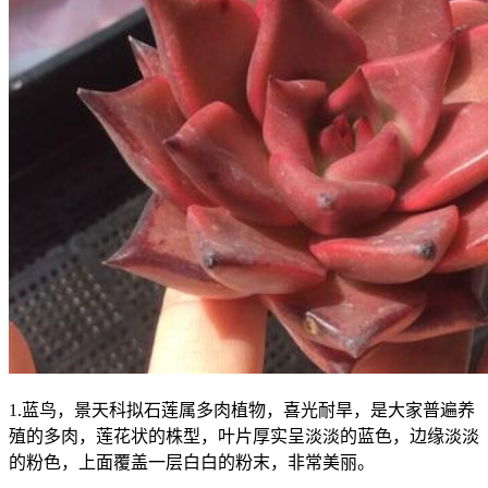
1.蓝鸟，景天科拟石莲属多肉植物，喜光耐旱，是大家普遍养
殖的多肉，莲花状的株型，叶片厚实呈淡淡的蓝色，边缘淡淡
的粉色，上面覆盖一层白白的粉末，非常美丽。