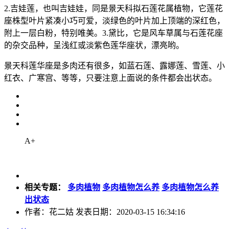
2.吉娃莲，也叫吉娃娃，同是景天科拟石莲花属植物，它莲花
座株型叶片紧凑小巧可爱，淡绿色的叶片加上顶端的深红色，
附上一层白粉，特别唯美。3.黛比，它是风车草属与石莲花座
的杂交品种，呈浅红或淡紫色莲华座状，漂亮哟。
景天科莲华座是多肉还有很多，如蓝石莲、露娜莲、雪莲、小
红衣、广寒宫、等等，只要注意上面说的条件都会出状态。
A+
相关专题：
多肉植物
多肉植物怎么养
多肉植物怎么养
出状态
作者：花二姑 发表日期：2020-03-15 16:34:16