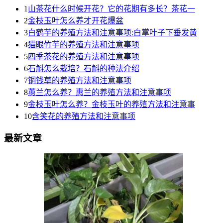
1
山茶花什么时候开花？它的花期有多长？茶花一
2
金枝玉叶怎么养才开花爆盆
3
白鹤芋的养殖方法和注意事项:白掌叶子下垂发黄
4
猫眼竹芋的养殖方法和注意事项
5
四季茶花的养殖方法和注意事项
6
石斛怎么栽培？石斛的种法介绍
7
铜钱草的养殖方法和注意事项
8
蕙兰怎么养？惠兰的养殖方法和注意事项
9
金枝玉叶怎么养？金枝玉叶的养殖方法和注意事
10
含笑花的养殖方法和注意事项
最新文章