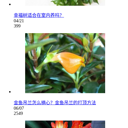
幸福树适合在室内养吗？
04/21
399
金鱼吊兰怎么摘心？金鱼吊兰的打顶方法
06/07
2549