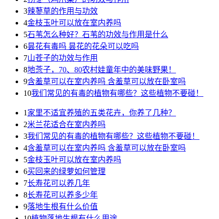
3
辣蓼草的作用与功效
4
金枝玉叶可以放在室内养吗
5
石苇怎么种好？石苇的功效与作用是什么
6
昙花有毒吗 昙花的花朵可以吃吗
7
山苍子的功效与作用
8
地菍子，70、80农村娃童年中的美味野果！
9
含羞草可以在室内养吗 含羞草可以放在卧室吗
10
我们常见的有毒的植物有哪些？这些植物不要碰！
1
家里不适宜养殖的五类花卉，你养了几种？
2
米兰花适合在室内养吗
3
我们常见的有毒的植物有哪些？这些植物不要碰！
4
含羞草可以在室内养吗 含羞草可以放在卧室吗
5
金枝玉叶可以放在室内养吗
6
买回来的绿萝如何管理
7
长寿花可以养几年
8
长寿花可以养多少年
9
落地生根有什么价值
10
植物落地生根有什么用途