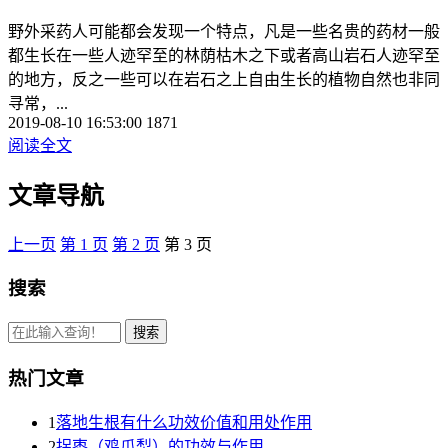
野外采药人可能都会发现一个特点，凡是一些名贵的药材一般
都生长在一些人迹罕至的林荫枯木之下或者高山岩石人迹罕至
的地方，反之一些可以在岩石之上自由生长的植物自然也非同
寻常，...
2019-08-10 16:53:00
1871
阅读全文
文章导航
上一页
第
1
页
第
2
页
第
3
页
搜索
热门文章
1
落地生根有什么功效价值和用处作用
2
拐枣（鸡爪梨）的功效与作用