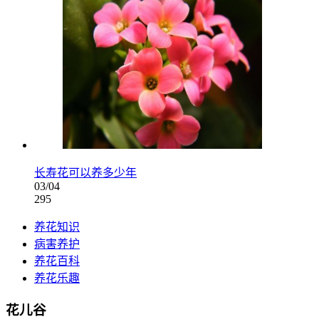
长寿花可以养多少年
03/04
295
养花知识
病害养护
养花百科
养花乐趣
花儿谷