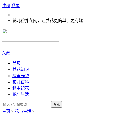
注册
登录
花儿谷养花网，让养花更简单、更有趣！
关闭
首页
养花知识
病害养护
花儿百科
趣中识花
花与生活
搜索
主页
>
花与生活
>