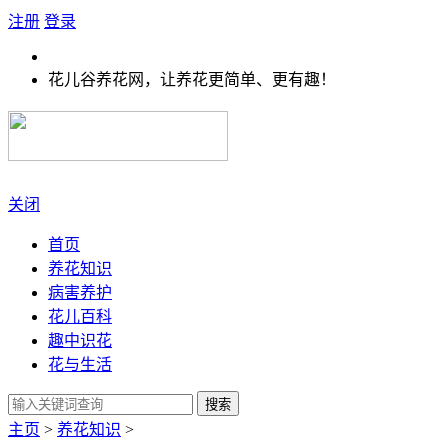
注册
登录
花儿谷养花网，让养花更简单、更有趣！
关闭
首页
养花知识
病害养护
花儿百科
趣中识花
花与生活
搜索
主页
>
养花知识
>