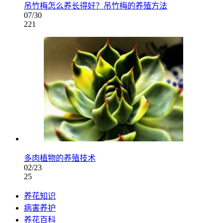
吊竹梅怎么养长得好？吊竹梅的养殖方法
07/30
221
多肉植物的养殖技术
02/23
25
养花知识
病害养护
养花百科