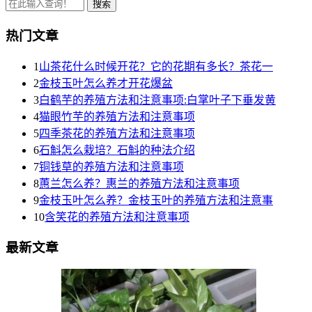
热门文章
1
山茶花什么时候开花？它的花期有多长？茶花一
2
金枝玉叶怎么养才开花爆盆
3
白鹤芋的养殖方法和注意事项:白掌叶子下垂发黄
4
猫眼竹芋的养殖方法和注意事项
5
四季茶花的养殖方法和注意事项
6
石斛怎么栽培？石斛的种法介绍
7
铜钱草的养殖方法和注意事项
8
蕙兰怎么养？惠兰的养殖方法和注意事项
9
金枝玉叶怎么养？金枝玉叶的养殖方法和注意事
10
含笑花的养殖方法和注意事项
最新文章