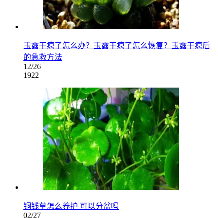
玉露干瘪了怎么办？玉露干瘪了怎么恢复？玉露干瘪后
的急救方法
12/26
1922
铜钱草怎么养护 可以分盆吗
02/27