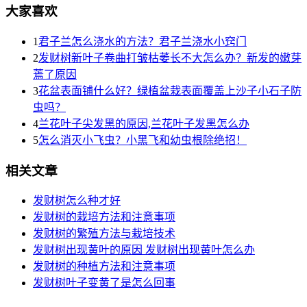
大家喜欢
1
君子兰怎么浇水的方法？君子兰浇水小窍门
2
发财树新叶子卷曲打皱枯萎长不大怎么办？新发的嫩芽
蔫了原因
3
花盆表面铺什么好？绿植盆栽表面覆盖上沙子小石子防
虫吗？
4
兰花叶子尖发黑的原因,兰花叶子发黑怎么办
5
怎么消灭小飞虫？小黑飞和幼虫根除绝招！
相关文章
发财树怎么种才好
发财树的栽培方法和注意事项
发财树的繁殖方法与栽培技术
发财树出现黄叶的原因 发财树出现黄叶怎么办
发财树的种植方法和注意事项
发财树叶子变黄了是怎么回事