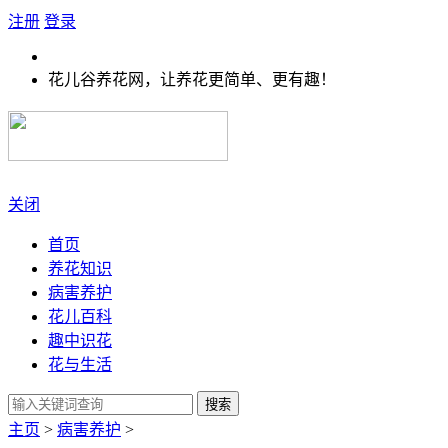
注册
登录
花儿谷养花网，让养花更简单、更有趣！
关闭
首页
养花知识
病害养护
花儿百科
趣中识花
花与生活
搜索
主页
>
病害养护
>